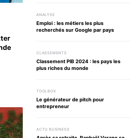
ANALYSE
Emploi : les métiers les plus
recherchés sur Google par pays
ter
ande
CLASSEMENTS
Classement PIB 2024 : les pays les
plus riches du monde
TOOLBOX
Le générateur de pitch pour
entrepreneur
ACTU BUSINESS
Après sa retraite, Raphaël Varane se