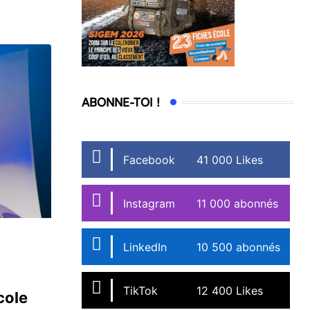
ABONNE-TOI !
Facebook
41 000 Likes
Instagram
11 000 abonnés
LinkedIn
10 500 abonnés
TikTok
12 400 Likes
cole