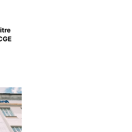
itre
 CGE