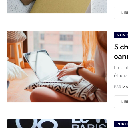
LIR
MON 
5 ch
can
La pla
étudia
PAR
MA
LIR
PORTR