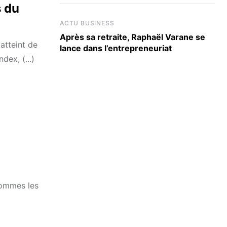
s du
ACTU BUSINESS
Après sa retraite, Raphaël Varane se
atteint de
lance dans l’entrepreneuriat
ex, (...)
hommes les