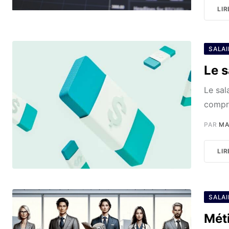
LIR
SALAI
Le 
Le sal
compre
PAR
MA
LIR
SALAI
Méti