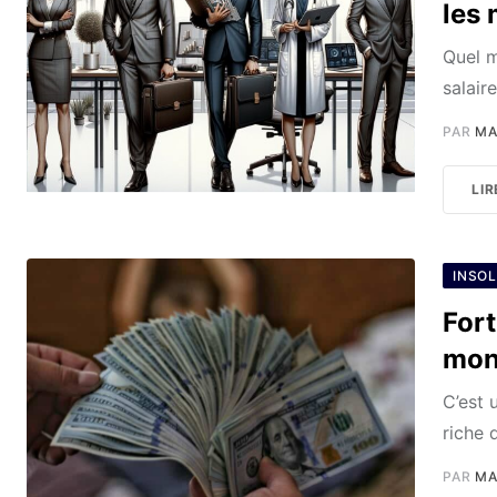
les 
Quel m
salair
PAR
MA
LIR
INSOL
Fort
mon
C’est 
riche 
PAR
MA