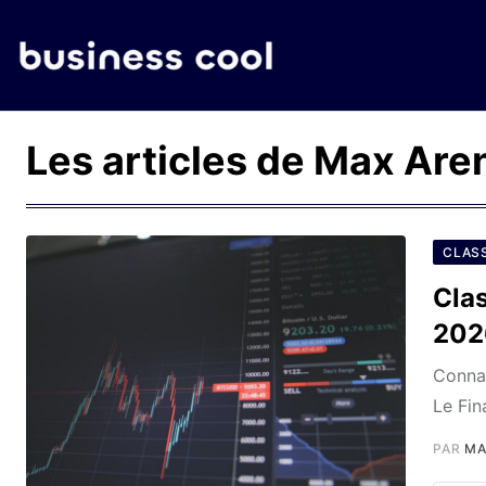
Les articles de Max Are
CLAS
Cla
202
Connai
Le Fin
PAR
MA