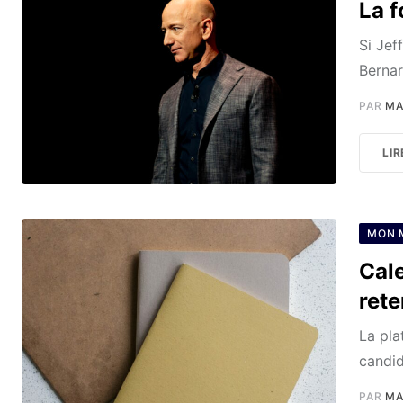
La f
Si Jef
Bernard
PAR
MA
LIR
MON 
Cale
rete
La pla
candid
PAR
MA