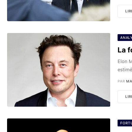
LIR
ANAL
La f
Elon M
estimé
PAR
MA
LIR
FORT