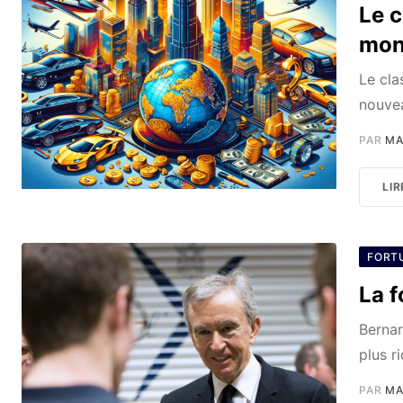
Le 
mon
Le cla
nouvea
PAR
MA
LIR
FORT
La 
Bernar
plus r
PAR
MA