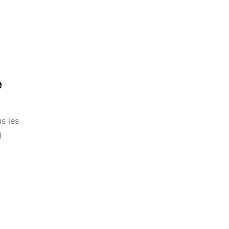
e
s les
)