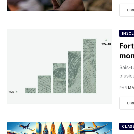
LIR
INSOL
Fort
mon
Sais-t
plusie
PAR
MA
LIR
CLAS