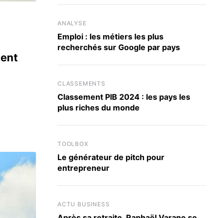
ANALYSE
Emploi : les métiers les plus
recherchés sur Google par pays
tent
CLASSEMENTS
Classement PIB 2024 : les pays les
plus riches du monde
TOOLBOX
Le générateur de pitch pour
entrepreneur
ACTU BUSINESS
Après sa retraite, Raphaël Varane se