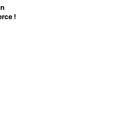
un
rce !