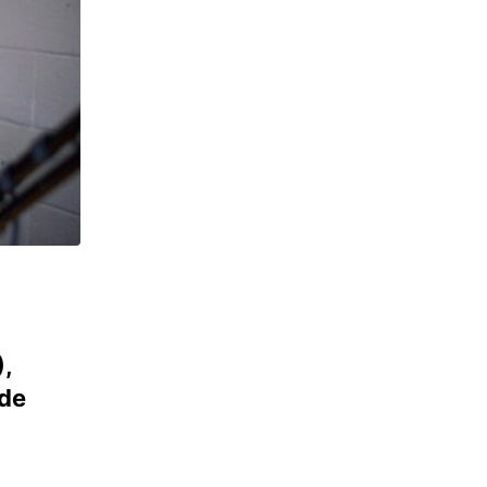
,
nde