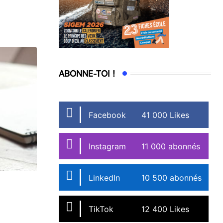
ABONNE-TOI !
Facebook
41 000 Likes
Instagram
11 000 abonnés
LinkedIn
10 500 abonnés
TikTok
12 400 Likes