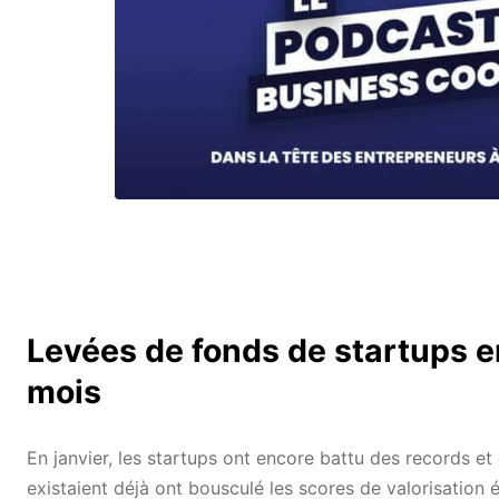
Levées de fonds de startups e
mois
En janvier, les startups ont encore battu des records et 
existaient déjà ont bousculé les scores de valorisation é