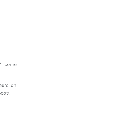
e
licorne
eurs, on
Scott