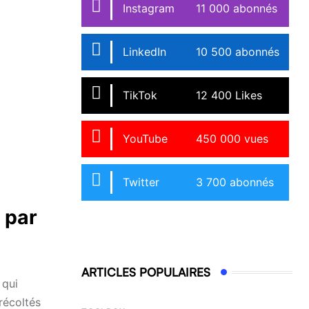
Instagram
11 000 abonnés
LinkedIn
10 500 abonnés
TikTok
12 400 Likes
YouTube
450 000 vues
Twitter
3 700 abonnés
 par
ARTICLES POPULAIRES
 qui
récoltés