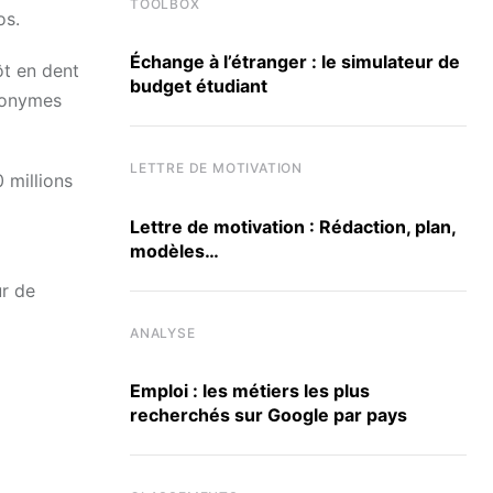
TOOLBOX
os.
Échange à l’étranger : le simulateur de
ôt en dent
budget étudiant
ynonymes
LETTRE DE MOTIVATION
 millions
Lettre de motivation : Rédaction, plan,
modèles…
ur de
ANALYSE
Emploi : les métiers les plus
recherchés sur Google par pays