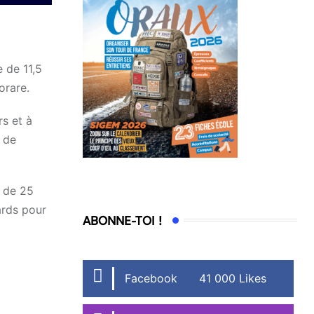
 de 11,5
orare.
rs et à
e de
s de 25
iards pour
ABONNE-TOI !
Facebook
41 000 Likes