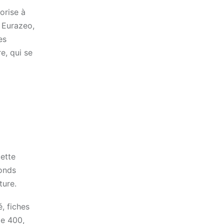
orise à
, Eurazeo,
es
e, qui se
cette
fonds
ture.
, fiches
de 400,