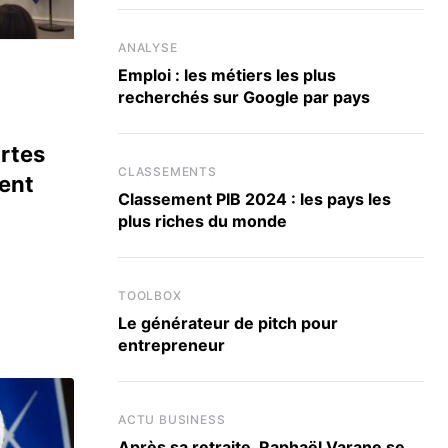
ANALYSE
Emploi : les métiers les plus
recherchés sur Google par pays
rtes
CLASSEMENTS
ment
Classement PIB 2024 : les pays les
plus riches du monde
TOOLBOX
Le générateur de pitch pour
entrepreneur
ACTU BUSINESS
Après sa retraite, Raphaël Varane se