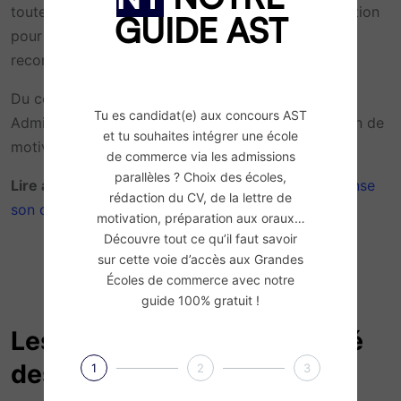
toutefois l’obligation d’ajouter une lettre de motivation
GUIDE AST
pour chacune des écoles, ainsi qu’une lettre de
recommandation.
Du côté des épreuves orales du concours ACCÈS
Tu es candidat(e) aux concours AST
Admissions Parallèles, tu devras passer un entretien de
et tu souhaites intégrer une école
motivation et un oral d’anglais.
de commerce via les admissions
parallèles ? Choix des écoles,
Lire aussi :
ACCÈS lance un concours AST et repense
rédaction du CV, de la lettre de
son concours post-bac
motivation, préparation aux oraux…
Découvre tout ce qu’il faut savoir
sur cette voie d’accès aux Grandes
Écoles de commerce avec notre
guide 100% gratuit !
Les épreuves d’admissibilité
des concours AST2
1
2
3