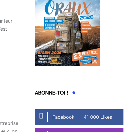
r leur
’est
ABONNE-TOI !
Facebook
41 000 Likes
ntreprise
 eux, on