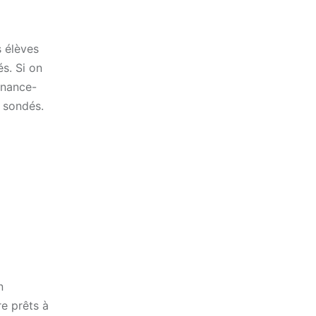
s élèves
és. Si on
finance-
s sondés.
n
e prêts à