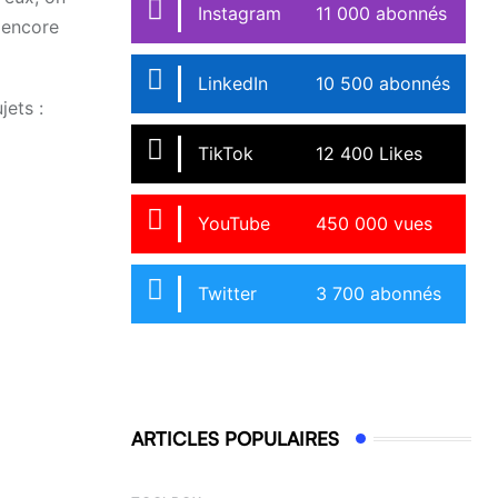
Instagram
11 000 abonnés
 encore
LinkedIn
10 500 abonnés
jets :
TikTok
12 400 Likes
YouTube
450 000 vues
Twitter
3 700 abonnés
ARTICLES POPULAIRES