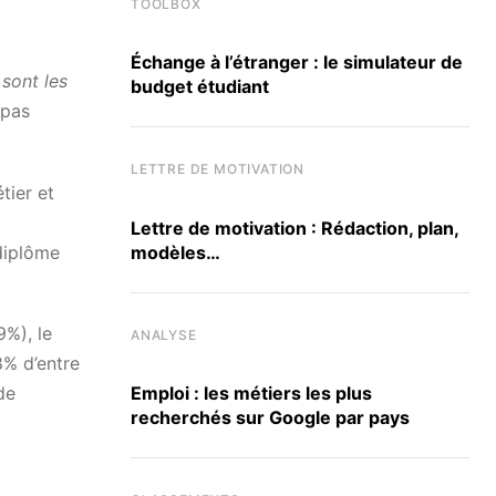
TOOLBOX
Échange à l’étranger : le simulateur de
 sont les
budget étudiant
 pas
LETTRE DE MOTIVATION
tier et
Lettre de motivation : Rédaction, plan,
modèles…
diplôme
9%), le
ANALYSE
8% d’entre
Emploi : les métiers les plus
de
recherchés sur Google par pays