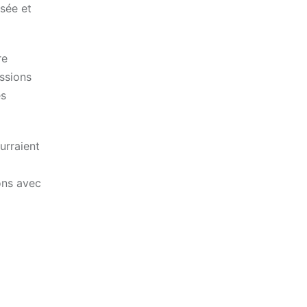
rsée et
re
ssions
es
urraient
ons avec