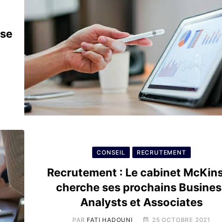
ase
CONSEIL
RECRUTEMENT
Recrutement : Le cabinet McKin
cherche ses prochains Busines
Analysts et Associates
PAR
FATI HADOUNI
25 OCTOBRE 2021