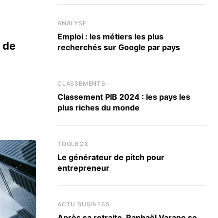
ANALYSE
Emploi : les métiers les plus
 de
recherchés sur Google par pays
CLASSEMENTS
Classement PIB 2024 : les pays les
plus riches du monde
TOOLBOX
Le générateur de pitch pour
entrepreneur
ACTU BUSINESS
Après sa retraite, Raphaël Varane se