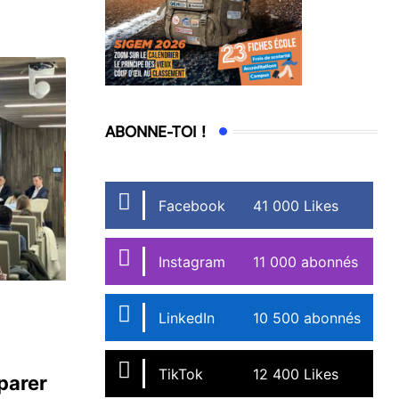
ABONNE-TOI !
Facebook
41 000 Likes
Instagram
11 000 abonnés
LinkedIn
10 500 abonnés
TikTok
12 400 Likes
parer