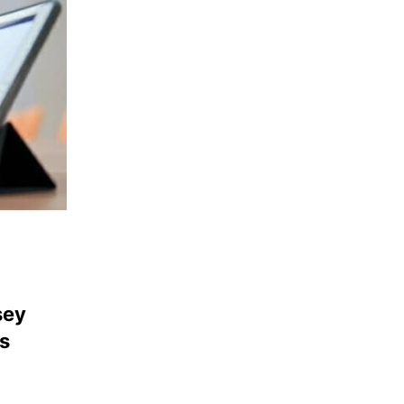
sey
s