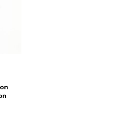
ion
on