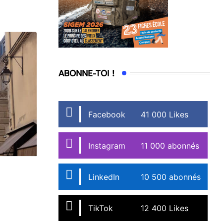
ABONNE-TOI !
Facebook
41 000 Likes
Instagram
11 000 abonnés
LinkedIn
10 500 abonnés
TikTok
12 400 Likes