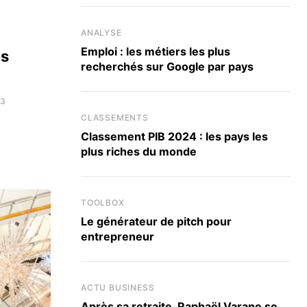
ANALYSE
Emploi : les métiers les plus
es
recherchés sur Google par pays
23
CLASSEMENTS
Classement PIB 2024 : les pays les
plus riches du monde
TOOLBOX
Le générateur de pitch pour
entrepreneur
ACTU BUSINESS
Après sa retraite, Raphaël Varane se