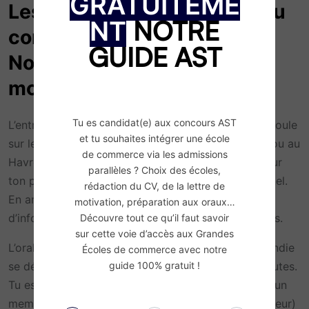
GRATUITEME
Les épreuves d’admission du
NOTRE
NT
concours AST de l’EM
GUIDE AST
Normandie : l’entretien de
motivation
Tu es candidat(e) aux concours AST
L’entretien de motivation de l’EM Normandie se déroule
et tu souhaites intégrer une école
sur les campus français de l’école, à Paris, à Caen ou au
de commerce via les admissions
Havre. Il dure 30 minutes et vise à en savoir plus sur
parallèles ? Choix des écoles,
ton parcours académique et ton projet professionnel.
rédaction du CV, de la lettre de
En amont de l’entretien, tu dois remplir une feuille
motivation, préparation aux oraux…
d’information qui évoque ton parcours, tes passions.
Découvre tout ce qu’il faut savoir
sur cette voie d’accès aux Grandes
L’oral d’admission du concours AST de l’EM Normandie
Écoles de commerce avec notre
guide 100% gratuit !
se déroule en français et dure environ 20 à 30 minutes.
Tu es face à un jury composé de deux personnes : un
membre de l’EM Normandie (collaborateur, professeur)