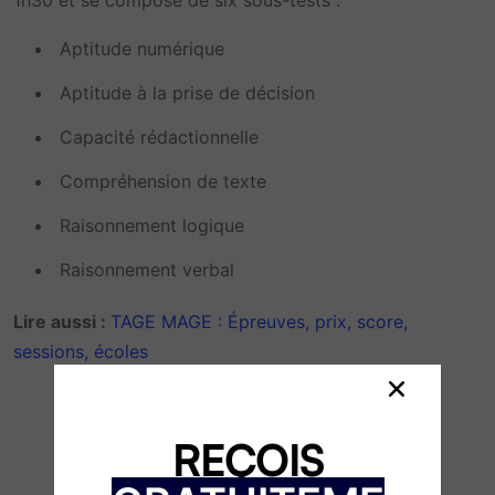
Aptitude numérique
Aptitude à la prise de décision
Capacité rédactionnelle
Compréhension de texte
Raisonnement logique
Raisonnement verbal
Lire aussi :
TAGE MAGE : Épreuves, prix, score,
sessions, écoles
REÇOIS