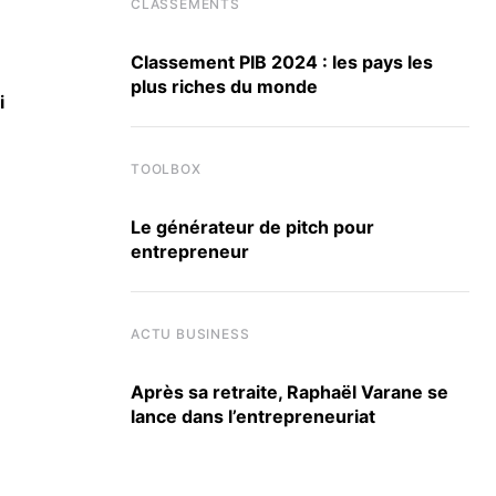
CLASSEMENTS
CONCOURS BUSINESS COOL
Classement PIB 2024 : les pays les
plus riches du monde
i
Pourquoi lancer un projet personnel pendant
13 FÉVRIER 2020
TOOLBOX
Le générateur de pitch pour
entrepreneur
ACTU BUSINESS
Après sa retraite, Raphaël Varane se
lance dans l’entrepreneuriat