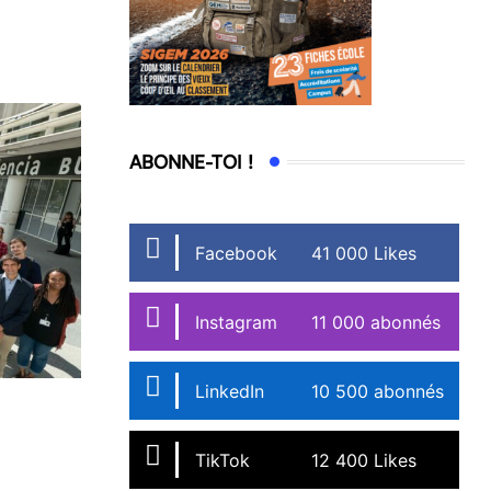
ABONNE-TOI !
Facebook
41 000 Likes
Instagram
11 000 abonnés
LinkedIn
10 500 abonnés
TikTok
12 400 Likes