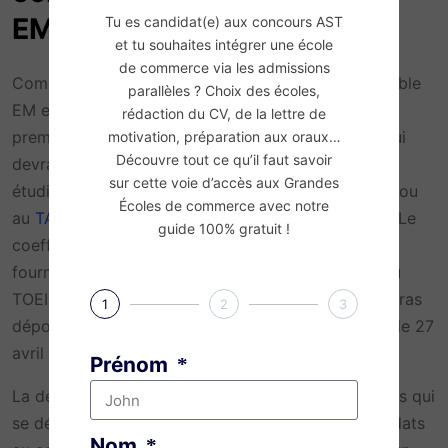
EM pour 2022
Tu es candidat(e) aux concours AST
et tu souhaites intégrer une école
de commerce via les admissions
Comment se présentera le concours AST de Grenoble
parallèles ? Choix des écoles,
EM en 2022 ? Il se découpera en deux parties. La
rédaction du CV, de la lettre de
première est le dépôt de dossier de candidature qui
motivation, préparation aux oraux…
Découvre tout ce qu’il faut savoir
devra comprendre un score au
TAGE 2
(pour les
sur cette voie d’accès aux Grandes
étudiants qui rejoignent l’école en première année) ou
Écoles de commerce avec notre
e
au
TAGE MAGE
(pour les admissions en 2
année). Le
guide 100% gratuit !
coefficient de ce test est de 8. Il faudra également
fournir le score d’un test d’anglais (TOEFL,
IELTS
ou
TOEIC). Il comptera pour un coefficient 12. Tu pourras
1
2
3
er
déposer ton dossier entre le 1
décembre 2021 et le 27
avril 2022, à 12h.
Prénom
La deuxième partie est constituée d’épreuves orales qui
se dérouleront du 11 mai au 3 juin 2022. Les candidats
Nom