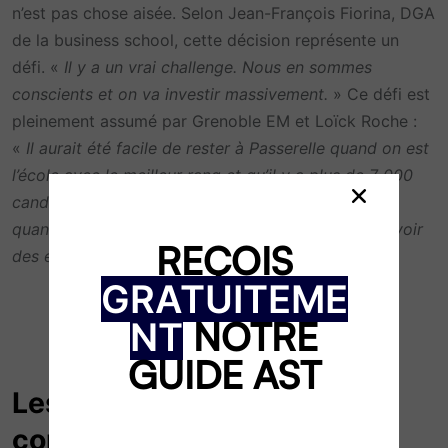
n’est pas chose aisée. Selon Jean-François Fiorina, DGA
de la business school, cette décision représente un
défi. «
Il y a un vrai challenge. Nous en sommes
conscients et on va investir massivement.
» Ce défi est
pleinement assumé par Grenoble EM et Loïck Roche :
«
Il aurait été facile de rester à Passerelle quand on est
l’école avec le meilleur rang et qu’il y a plus de 7 000
candidats. Mais il faut savoir renoncer à la facilité
quand on veut construire quelque chose qui doit avoir
REÇOIS
des effets durables. »
GRATUITEME
NOTRE
NT
GUIDE AST
Les modalités du nouveau
concours AST de Grenoble