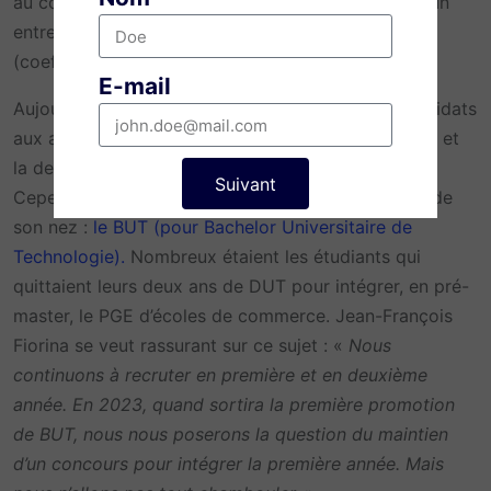
au concours AST de Grenoble EM devront passer un
entretien de motivation (coef. 20), un oral d’anglais
(coef. 5) et un autre oral de langue (coef. 5).
E-mail
Aujourd’hui, Grenoble EM espère recruter des candidats
aux admissions parallèles pour intégrer la première et
la deuxième année du Programme Grande École.
Suivant
Cependant, un nouveau concurrent pointe le bout de
son nez :
le BUT (pour Bachelor Universitaire de
Technologie).
Nombreux étaient les étudiants qui
quittaient leurs deux ans de DUT pour intégrer, en pré-
master, le PGE d’écoles de commerce. Jean-François
Fiorina se veut rassurant sur ce sujet : «
Nous
continuons à recruter en première et en deuxième
année. En 2023, quand sortira la première promotion
de BUT, nous nous poserons la question du maintien
d’un concours pour intégrer la première année. Mais