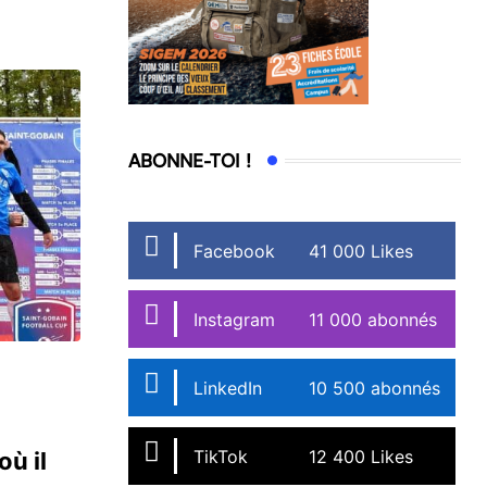
ABONNE-TOI !
Facebook
41 000 Likes
Instagram
11 000 abonnés
LinkedIn
10 500 abonnés
TikTok
12 400 Likes
ù il