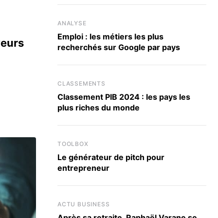
ANALYSE
Emploi : les métiers les plus
yeurs
recherchés sur Google par pays
CLASSEMENTS
Classement PIB 2024 : les pays les
plus riches du monde
TOOLBOX
Le générateur de pitch pour
entrepreneur
ACTU BUSINESS
Après sa retraite, Raphaël Varane se