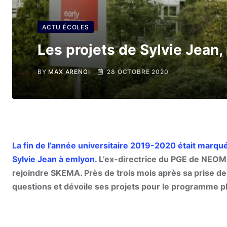
ACTU ÉCOLES
Les projets de Sylvie Jean,
BY
MAX ARENGI
28 OCTOBRE 2020
La fin de l’année universitaire 2019-2020 était marqu
Sylvie Jean à emlyon.
L’ex-directrice du PGE de NEOMA 
rejoindre SKEMA. Près de trois mois après sa prise de
questions et dévoile ses projets pour le programme pha