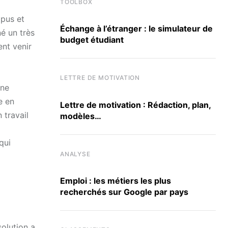
TOOLBOX
mpus et
Échange à l’étranger : le simulateur de
é un très
budget étudiant
nt venir
LETTRE DE MOTIVATION
 ne
e en
Lettre de motivation : Rédaction, plan,
 travail
modèles…
qui
ANALYSE
Emploi : les métiers les plus
recherchés sur Google par pays
olution a