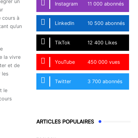
tégrer un
Instagram
11 000 abonnés
ur
e cours à
LinkedIn
10 500 abonnés
tant qu’un
TikTok
12 400 Likes
de
 la vivre
YouTube
450 000 vues
ter et de
 les
Twitter
3 700 abonnés
t le
cours
ARTICLES POPULAIRES