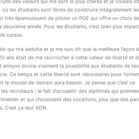
 l’une des valeurs qui me sont le plus chères et je voulais in
 où les étudiants sont libres de construire intégralement le
st très épanouissant de piloter un PGE qui offre un choix d
la deuxième année. Pour les étudiants, c’est bien plus impac
de cursus.
le qui m’a séduite et je me suis dit que la meilleure façon 
20 ans était de me raccrocher à cette valeur de liberté et de
t emlyon donne vraiment la possibilité aux étudiants de tes
voie. Ce temps et cette liberté sont nécessaires pour former
t le monde de demain aura besoin. Je pense que c’est ce
les recruteurs ; le fait d’accueillir des diplômés qui prennen
imenter et qui choisissent des vocations, plus que des par
s. C’est ça leur ADN.