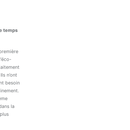
me temps
 première
d’éco-
faitement
ls n’ont
nt besoin
minement.
même
dans la
plus