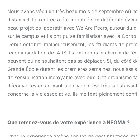
Nous avons vécu un très beau mois de septembre où nou
distanciel. La rentrée a été ponctuée de différents év
beau projet collaboratif avec We Are Peers, autour du 
sur le campus et ils ont pu se familiariser avec la Corpo 
Début octobre, malheureusement, les étudiants de premi
recommandation de l’ARS. Ils ont repris le chemin de l’
peuvent ou ne souhaitent pas se déplacer. Si, du côté des
Grande École durant les premières semaines, nous assist
de sensibilisation incroyable avec eux. Cet organisme fait
découvertes en arrivant à emlyon. C’est très satisfaisan
concerne la vie associative. Ils me font pleinement conf
Que retenez-vous de votre expérience à NEOMA ?
Chaque expérience amène son lot de
best practices
, m