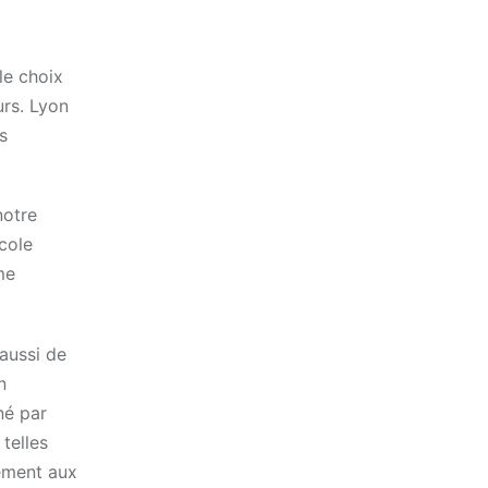
le choix
urs. Lyon
s
notre
école
me
 aussi de
n
né par
telles
hement aux