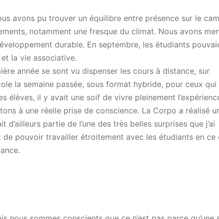
s avons pu trouver un équilibre entre présence sur le ca
énements, notamment une fresque du climat. Nous avons men
développement durable. En septembre, les étudiants pouvaie
et la vie associative.
ère année se sont vu dispenser les cours à distance, sur
école la semaine passée, sous format hybride, pour ceux qui
 élèves, il y avait une soif de vivre pleinement l’expérienc
ons à une réelle prise de conscience. La Corpo a réalisé un
 d’ailleurs partie de l’une des très belles surprises que j’ai
t de pouvoir travailler étroitement avec les étudiants en ce 
iance.
ais nous sommes conscients que ce n’est pas parce qu’une s