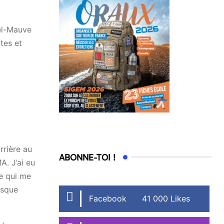
bel-Mauve
tes et
rrière au
ABONNE-TOI !
A. J’ai eu
le qui me
isque
Facebook
41 000 Likes