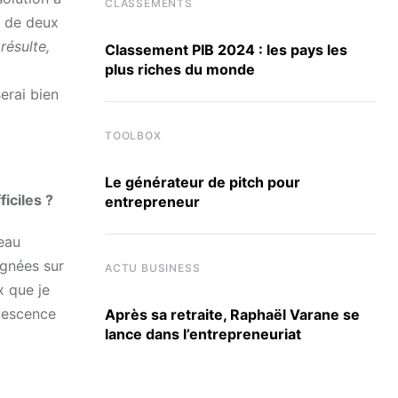
CLASSEMENTS
u de deux
ésulte,
Classement PIB 2024 : les pays les
plus riches du monde
serai bien
TOOLBOX
Le générateur de pitch pour
iciles ?
entrepreneur
beau
ignées sur
ACTU BUSINESS
x que je
rvescence
Après sa retraite, Raphaël Varane se
lance dans l’entrepreneuriat