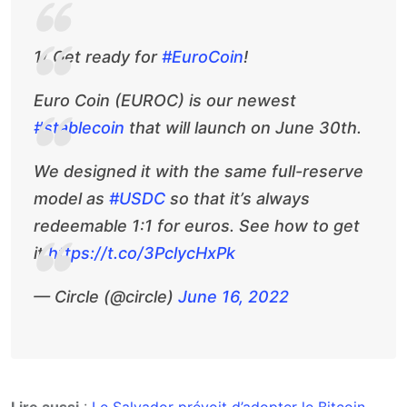
1/ Get ready for
#EuroCoin
!
Euro Coin (EUROC) is our newest
#stablecoin
that will launch on June 30th.
We designed it with the same full-reserve
model as
#USDC
so that it’s always
redeemable 1:1 for euros. See how to get
it
https://t.co/3PclycHxPk
— Circle (@circle)
June 16, 2022
Lire aussi
:
Le Salvador prévoit d’adopter le Bitcoin