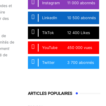
Instagram
11 000 abonnés
ndes et
ire
LinkedIn
10 500 abonnés
r des
TikTok
12 400 Likes
t de
nités de
YouTube
450 000 vues
lement
é de
Twitter
3 700 abonnés
ARTICLES POPULAIRES