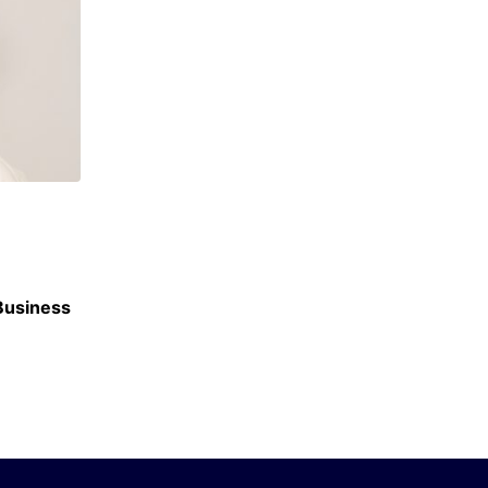
CLASSEMENTS
 Business
Classement des meilleurs masters en Finan
16 JUIN 2026