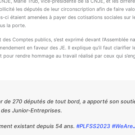
CNJE, Marie Trüb, vice-présidente de la CNJE, et les différ
licité les députés de leur circonscription afin de faire valo
es-ci étaient amenées à payer des cotisations sociales sur le
us la porte.
 et des Comptes publics, s’est exprimé devant l’Assemblée na
endement en faveur des JE. Il explique qu’il faut clarifier 
ent pour rendre hommage au travail réalisé par ceux qui s’e
tar de 270 députés de tout bord, a apporté son souti
 des Junior-Entreprises.
ment existant depuis 54 ans.
#PLFSS2023
#WeAre