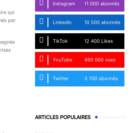
Instagram
11 000 abonnés
ire qui
nés par
LinkedIn
10 500 abonnés
TikTok
12 400 Likes
mpagnée
rises
YouTube
450 000 vues
Twitter
3 700 abonnés
ARTICLES POPULAIRES