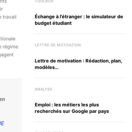
ents
TOOLBOX
ir
Échange à l’étranger : le simulateur de
 travail
budget étudiant
tionale
LETTRE DE MOTIVATION
le régime
ngagent
Lettre de motivation : Rédaction, plan,
modèles…
ANALYSE
en
Emploi : les métiers les plus
recherchés sur Google par pays
JE