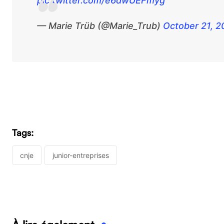
pic.twitter.com/e6dwUEFmyg
— Marie Trüb (@Marie_Trub)
October 21, 2
Tags:
cnje
junior-entreprises