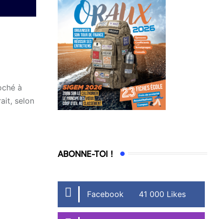
roché à
ait, selon
ABONNE-TOI !
Facebook
41 000 Likes