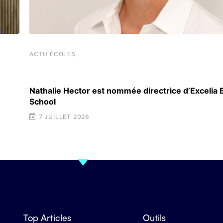
ACTU ÉCOLES
Nathalie Hector est nommée directrice d’Excelia
School
7 JUILLET 2026
Top Articles
Outils