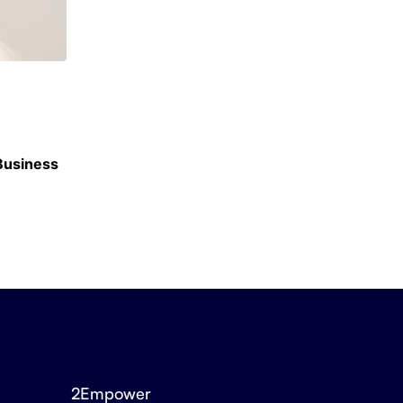
CLASSEMENTS
 Business
Classement des meilleurs masters en Finan
16 JUIN 2026
2Empower