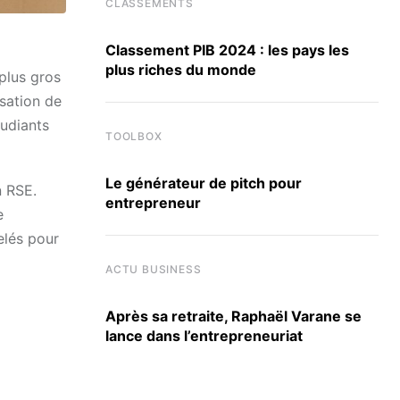
CLASSEMENTS
Classement PIB 2024 : les pays les
plus riches du monde
 plus gros
isation de
tudiants
TOOLBOX
Le générateur de pitch pour
n RSE.
entrepreneur
e
telés pour
ACTU BUSINESS
Après sa retraite, Raphaël Varane se
lance dans l’entrepreneuriat