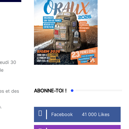
jeudi 30
de
ABONNE-TOI !
es et des
.
Facebook
41 000 Likes