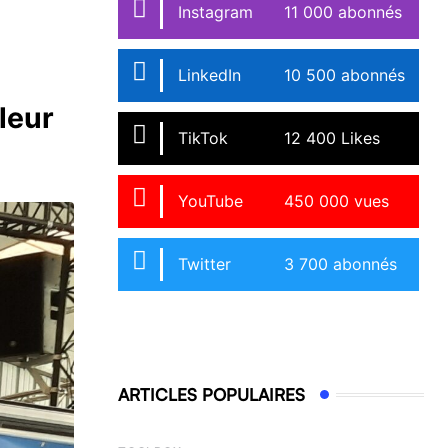
Instagram
11 000 abonnés
LinkedIn
10 500 abonnés
leur
TikTok
12 400 Likes
YouTube
450 000 vues
Twitter
3 700 abonnés
ARTICLES POPULAIRES