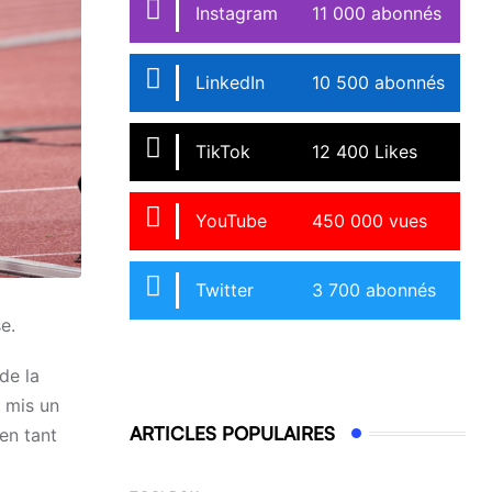
Instagram
11 000 abonnés
LinkedIn
10 500 abonnés
TikTok
12 400 Likes
YouTube
450 000 vues
Twitter
3 700 abonnés
e.
de la
i mis un
ARTICLES POPULAIRES
en tant