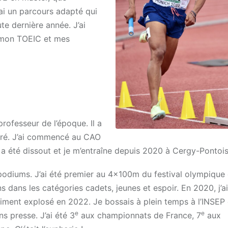
’ai un parcours adapté qui
te dernière année. J’ai
r mon TOEIC et mes
rofesseur de l’époque. Il a
adoré. J’ai commencé au CAO
a été dissout et je m’entraîne depuis 2020 à Cergy-Pontois
et podiums. J’ai été premier au 4x100m du festival olympique 
ns dans les catégories cadets, jeunes et espoir. En 2020, j’a
raiment explosé en 2022. Je bossais à plein temps à l’INSEP 
e
e
s presse. J’ai été 3
aux championnats de France, 7
aux