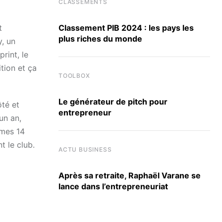
CLASSEMENTS
Classement PIB 2024 : les pays les
t
plus riches du monde
y, un
rint, le
tion et ça
TOOLBOX
Le générateur de pitch pour
ôté et
entrepreneur
un an,
e mes 14
t le club.
ACTU BUSINESS
Après sa retraite, Raphaël Varane se
lance dans l’entrepreneuriat