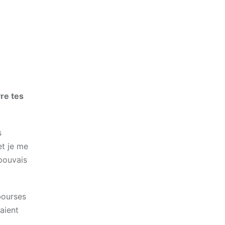
vre tes
s
et je me
 pouvais
bourses
laient