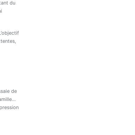
tant du
i
’objectif
ttentes,
ssaie de
amille…
 pression