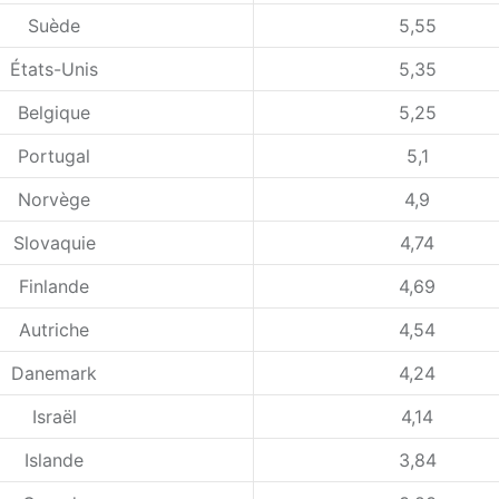
Suède
5,55
États-Unis
5,35
Belgique
5,25
Portugal
5,1
Norvège
4,9
Slovaquie
4,74
Finlande
4,69
Autriche
4,54
Danemark
4,24
Israël
4,14
Islande
3,84