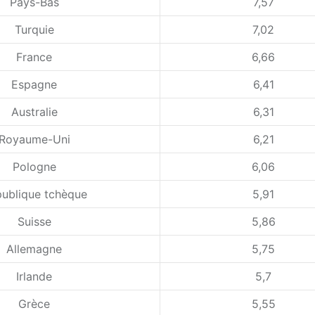
Pays-Bas
7,57
Turquie
7,02
France
6,66
Espagne
6,41
Australie
6,31
Royaume-Uni
6,21
Pologne
6,06
ublique tchèque
5,91
Suisse
5,86
Allemagne
5,75
Irlande
5,7
Grèce
5,55