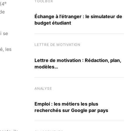
TOOLBOX
e
 (4
 de
Échange à l’étranger : le simulateur de
budget étudiant
i se
LETTRE DE MOTIVATION
é, les
Lettre de motivation : Rédaction, plan,
modèles…
ANALYSE
Emploi : les métiers les plus
recherchés sur Google par pays