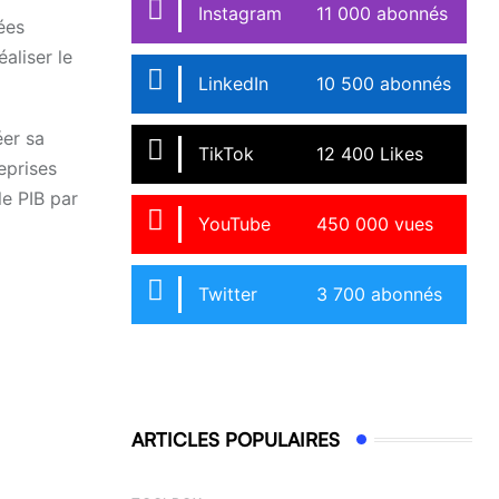
Instagram
11 000 abonnés
ées
aliser le
LinkedIn
10 500 abonnés
éer sa
TikTok
12 400 Likes
eprises
le PIB par
YouTube
450 000 vues
Twitter
3 700 abonnés
ARTICLES POPULAIRES