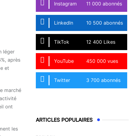
Instagram
11 000 abonnés
LinkedIn
10 500 abonnés
TikTok
12 400 Likes
n léger
6%, après
YouTube
450 000 vues
e et
Twitter
3 700 abonnés
Le marché
activité
il ont
ARTICLES POPULAIRES
ment les