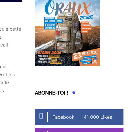
culé cette
e
vail
leur
rribles
r le
es
ABONNE-TOI !
Facebook
41 000 Likes