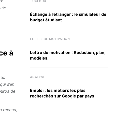
te
TOOLBOX
s de
Échange à l’étranger : le simulateur de
budget étudiant
LETTRE DE MOTIVATION
ce à
Lettre de motivation : Rédaction, plan,
modèles…
vec
ANALYSE
qui s’en
Emploi : les métiers les plus
euros de
recherchés sur Google par pays
n revenu,