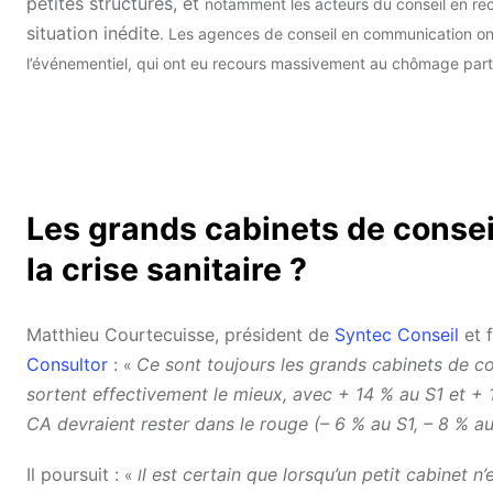
petites structures, et
notamment les acteurs du conseil en recr
situation inédite
. Les agences de conseil en communication ont
l’événementiel, qui ont eu recours massivement au chômage part
Les grands cabinets de conseil
la crise sanitaire ?
Matthieu Courtecuisse, président de
Syntec Conseil
et 
Consultor
:
Ce sont toujours les grands cabinets de c
«
sortent effectivement le mieux, avec + 14 % au S1 et + 
CA devraient rester dans le rouge (– 6 % au S1, – 8 % a
Il poursuit :
l est certain que lorsqu’un petit cabinet 
«
I