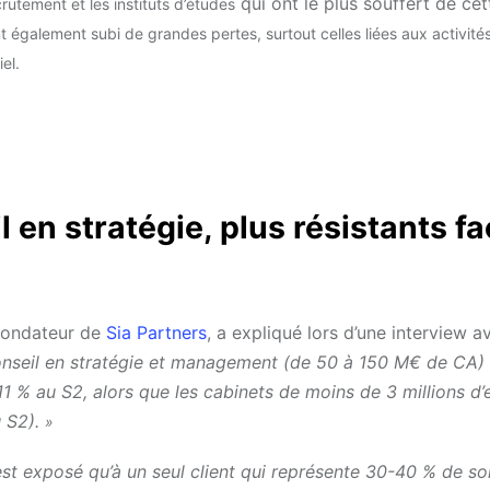
qui ont le plus souffert de cet
utement et les instituts d’études
 également subi de grandes pertes, surtout celles liées aux activité
iel.
 en stratégie, plus résistants fa
fondateur de
Sia Partners
, a expliqué lors d’une interview a
onseil en stratégie et management (de 50 à 150 M€ de CA) 
11 % au S2, alors que les cabinets de moins de 3 millions d’
u S2).
»
n’est exposé qu’à un seul client qui représente 30-40 % de so