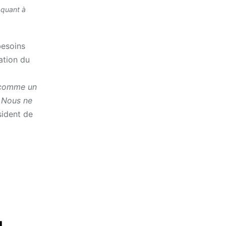
 quant à
besoins
ation du
t comme un
. Nous ne
sident de