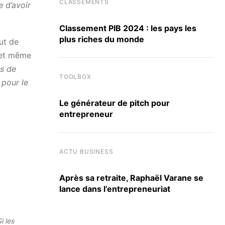
CLASSEMENTS
e d’avoir
Classement PIB 2024 : les pays les
plus riches du monde
ut de
r et même
ns de
TOOLBOX
 pour le
Le générateur de pitch pour
entrepreneur
ACTU BUSINESS
Après sa retraite, Raphaël Varane se
lance dans l’entrepreneuriat
Si les