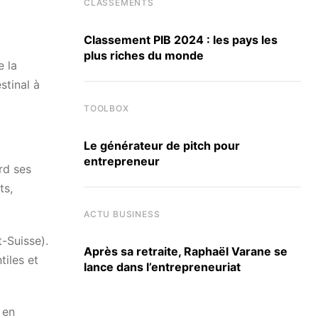
CLASSEMENTS
Classement PIB 2024 : les pays les
plus riches du monde
e la
tinal à
TOOLBOX
Le générateur de pitch pour
entrepreneur
rd ses
ts,
ACTU BUSINESS
t-Suisse).
Après sa retraite, Raphaël Varane se
tiles et
lance dans l’entrepreneuriat
 en