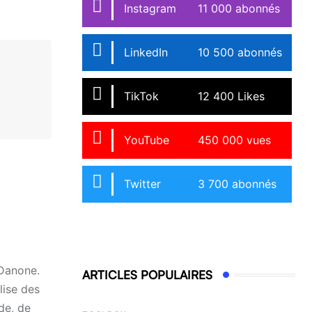
Instagram
11 000 abonnés
LinkedIn
10 500 abonnés
TikTok
12 400 Likes
YouTube
450 000 vues
Twitter
3 700 abonnés
 Danone.
ARTICLES POPULAIRES
lise des
de, de