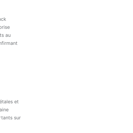
nck
prise
ts au
nfirmant
tales et
aine
rtants sur