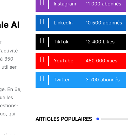
Instagram
11 000 abonnés
le AI
LinkedIn
10 500 abonnés
TikTok
12 400 Likes
t
’activité
t à 350
YouTube
450 000 vues
utiliser
Twitter
3 700 abonnés
ge. En 6e,
ue les
uestions-
uo, qui
ARTICLES POPULAIRES