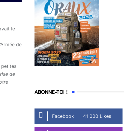
vait le
 l’Armée de
 petites
rise de
otre
ABONNE-TOI !
Facebook
41 000 Likes