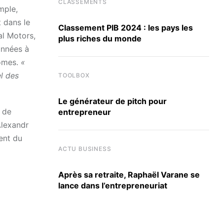
CLASSEMENTS
mple,
 dans le
Classement PIB 2024 : les pays les
al Motors,
plus riches du monde
onnées à
nomes.
«
el des
TOOLBOX
Le générateur de pitch pour
s de
entrepreneur
’Alexandr
ient du
ACTU BUSINESS
Après sa retraite, Raphaël Varane se
lance dans l’entrepreneuriat