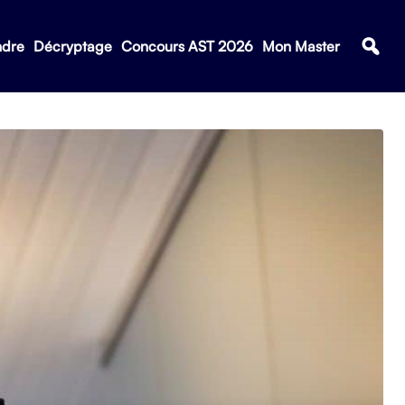
ndre
Décryptage
Concours AST 2026
Mon Master