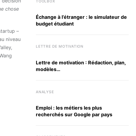
 décision
TOOLBOX
une chose
Échange à l’étranger : le simulateur de
budget étudiant
tartup –
au niveau
LETTRE DE MOTIVATION
alley,
r Wang
Lettre de motivation : Rédaction, plan,
modèles…
ANALYSE
Emploi : les métiers les plus
recherchés sur Google par pays