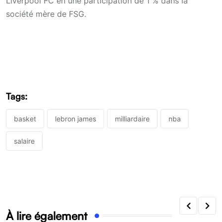
Liverpool FC en une participation de 1 % dans la
société mère de FSG.
Tags:
basket
lebron james
milliardaire
nba
salaire
À lire également