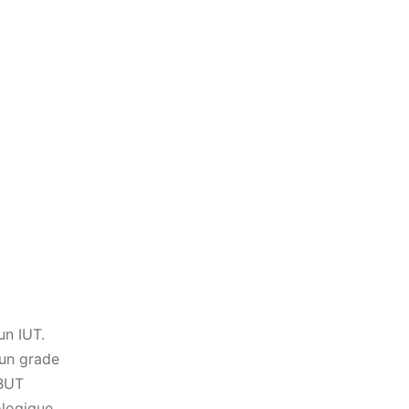
un IUT.
 un grade
 BUT
ologique,