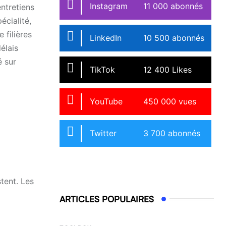
Instagram
11 000 abonnés
ntretiens
écialité,
 filières
LinkedIn
10 500 abonnés
élais
é sur
TikTok
12 400 Likes
YouTube
450 000 vues
Twitter
3 700 abonnés
tent. Les
ARTICLES POPULAIRES