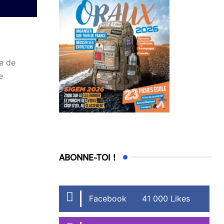
re de
e
ABONNE-TOI !
Facebook
41 000 Likes