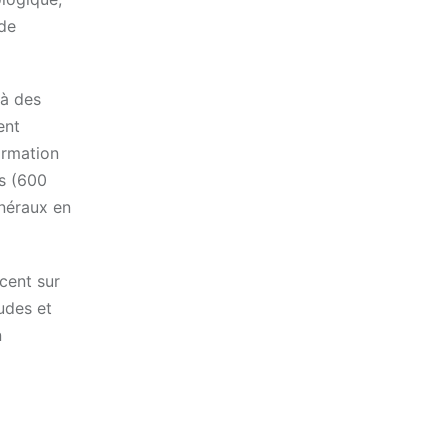
 de
 à des
ent
ormation
és (600
énéraux en
cent sur
udes et
n