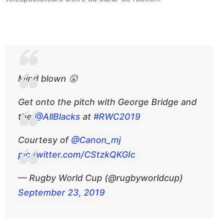
Mind blown 😲
Get onto the pitch with George Bridge and
the
@AllBlacks
at
#RWC2019
Courtesy of
@Canon_mj
pic.twitter.com/CStzkQKGIc
— Rugby World Cup (@rugbyworldcup)
September 23, 2019