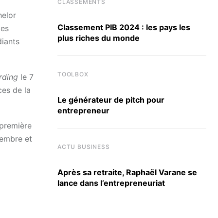
CLASSEMENTS
helor
Classement PIB 2024 : les pays les
les
plus riches du monde
diants
TOOLBOX
rding
le 7
ces de la
Le générateur de pitch pour
entrepreneur
 première
tembre et
ACTU BUSINESS
Après sa retraite, Raphaël Varane se
lance dans l’entrepreneuriat