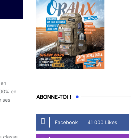
 en
100% en
ABONNE-TOI !
e ses
Facebook
41 000 Likes
e classe.