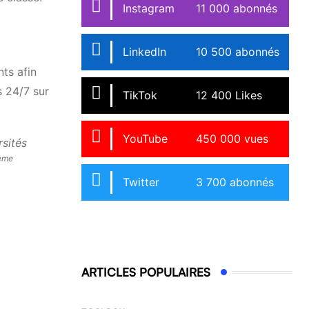
Instagram
11 000 abonnés
LinkedIn
10 500 abonnés
ts afin
s 24/7 sur
TikTok
12 400 Likes
YouTube
450 000 vues
sités
ème
Twitter
3 700 abonnés
ARTICLES POPULAIRES