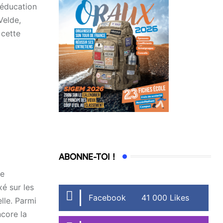
 éducation
Velde,
 cette
ABONNE-TOI !
de
é sur les
Facebook
41 000 Likes
lle. Parmi
ncore la