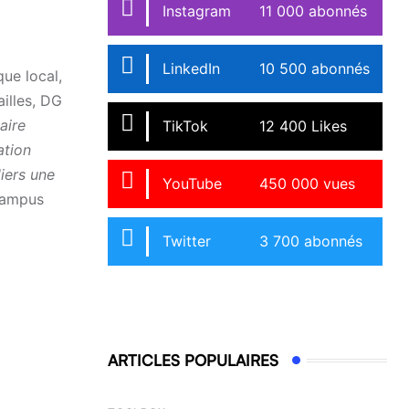
Instagram
11 000 abonnés
LinkedIn
10 500 abonnés
ue local,
illes, DG
aire
TikTok
12 400 Likes
ation
liers une
YouTube
450 000 vues
Campus
Twitter
3 700 abonnés
ARTICLES POPULAIRES