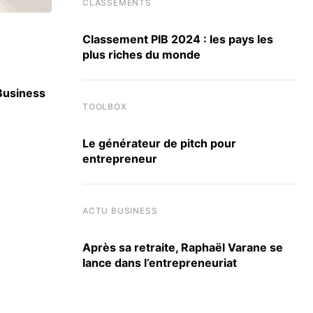
CLASSEMENTS
Classement PIB 2024 : les pays les
ACTU ÉCOLES
plus riches du monde
 Business
Berkeley, Harvard, UCLA : SKEMA signe 30 
accords internationaux
TOOLBOX
3 JUILLET 2026
Le générateur de pitch pour
entrepreneur
ACTU BUSINESS
Après sa retraite, Raphaël Varane se
lance dans l’entrepreneuriat