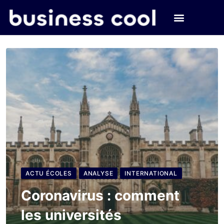
ACTU ÉCOLES
ANALYSE
INTERNATIONAL
Coronavirus : comment
les universités