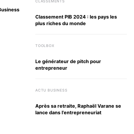
CLASSEMENTS
 Business
Berkeley, Harvard, UCLA : SKEMA signe 30 
accords internationaux
Classement PIB 2024 : les pays les
plus riches du monde
3 JUILLET 2026
TOOLBOX
Le générateur de pitch pour
entrepreneur
ACTU BUSINESS
Après sa retraite, Raphaël Varane se
lance dans l’entrepreneuriat