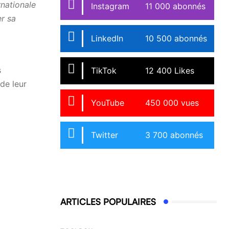
rnationale
Instagram
11 000 abonnés
r sa
LinkedIn
10 500 abonnés
s
TikTok
12 400 Likes
de leur
YouTube
450 000 vues
Twitter
3 700 abonnés
ARTICLES POPULAIRES