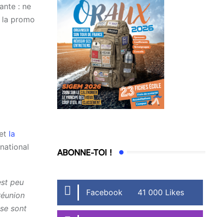
ante : ne
e la promo
et
la
rnational
ABONNE-TOI !
est peu
Facebook
41 000 Likes
réunion
 se sont