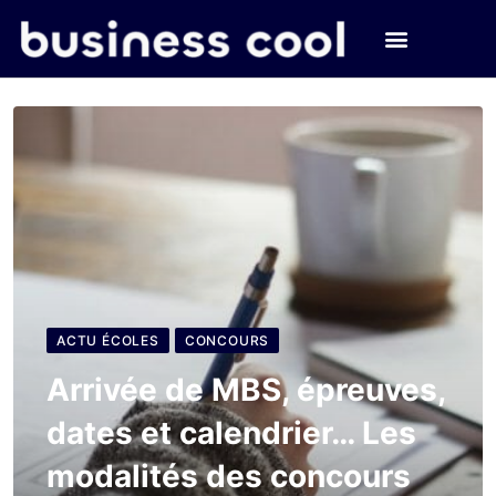
ACTU ÉCOLES
CONCOURS
Arrivée de MBS, épreuves,
dates et calendrier… Les
modalités des concours