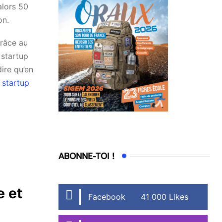
alors 50
on.
grâce au
 startup
dire qu’en
 startup
ABONNE-TOI !
e et
Facebook
41 000 Likes