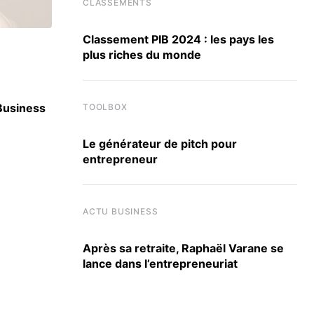
CLASSEMENTS
Classement PIB 2024 : les pays les
plus riches du monde
CLASSEMENTS
 Business
Classement des meilleurs masters en Finan
TOOLBOX
16 JUIN 2026
Le générateur de pitch pour
entrepreneur
ACTU BUSINESS
Après sa retraite, Raphaël Varane se
lance dans l’entrepreneuriat