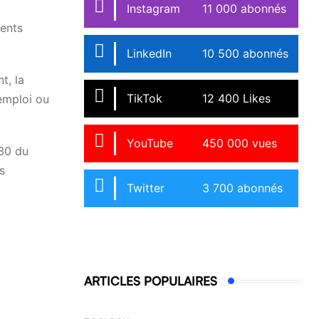
Instagram
11 000 abonnés
ments
LinkedIn
10 500 abonnés
t, la
TikTok
12 400 Likes
emploi ou
YouTube
450 000 vues
130 du
s
Twitter
3 700 abonnés
ARTICLES POPULAIRES