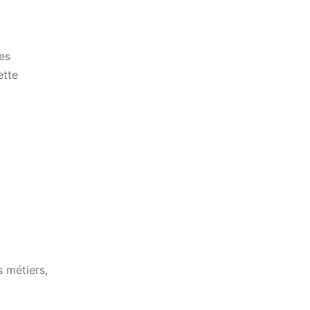
res
ette
s métiers,