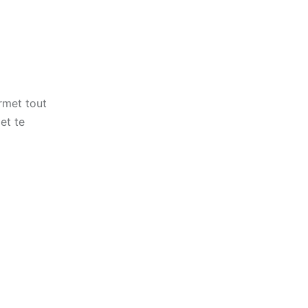
ermet tout
et te