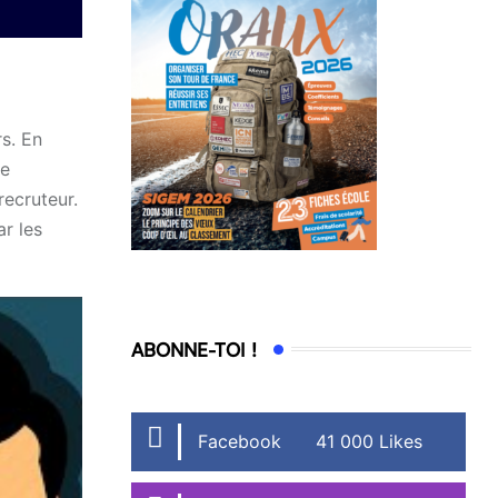
rs. En
ue
recruteur.
ar les
ABONNE-TOI !
Facebook
41 000 Likes