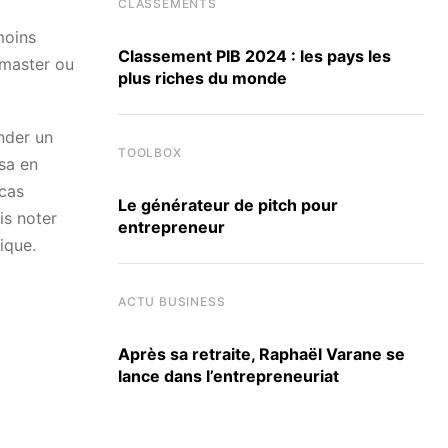
CLASSEMENTS
moins
Classement PIB 2024 : les pays les
 master ou
plus riches du monde
ander un
TOOLBOX
isa en
 cas
Le générateur de pitch pour
is noter
entrepreneur
ique.
ACTU BUSINESS
Après sa retraite, Raphaël Varane se
lance dans l’entrepreneuriat