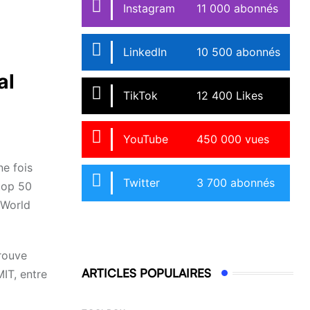
Instagram
11 000 abonnés
LinkedIn
10 500 abonnés
al
TikTok
12 400 Likes
YouTube
450 000 vues
ne fois
Twitter
3 700 abonnés
 top 50
 World
trouve
ARTICLES POPULAIRES
MIT, entre