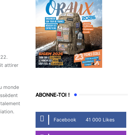
022.
t attirer
 du monde
ABONNE-TOI !
ossèdent
totalement
iation.
Facebook
41 000 Likes