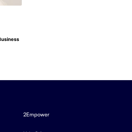
CLASSEMENTS
 Business
Classement des meilleurs masters en Finan
16 JUIN 2026
2Empower