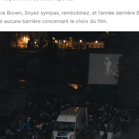
kie Brown, Soyez sympas, rembobinez, et l’année dernière B
 aucune barrière concernant le choix du film.