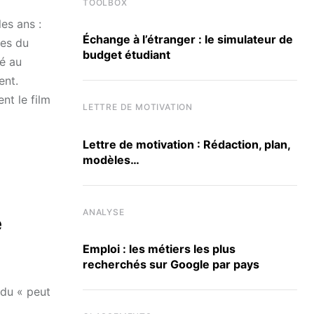
TOOLBOX
es ans :
Échange à l’étranger : le simulateur de
ves du
budget étudiant
lé au
ent.
nt le film
LETTRE DE MOTIVATION
Lettre de motivation : Rédaction, plan,
modèles…
ANALYSE
é
Emploi : les métiers les plus
recherchés sur Google par pays
ndu « peut