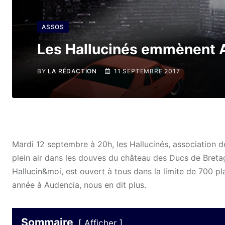
ASSOS
Les Hallucinés emmènent Au
BY
LA RÉDACTION
11 SEPTEMBRE 2017
Mardi 12 septembre à 20h, les Hallucinés, association 
plein air dans les douves du château des Ducs de Br
Hallucin&moi, est ouvert à tous dans la limite de 700 p
année à Audencia, nous en dit plus.
Sommaire
Afficher