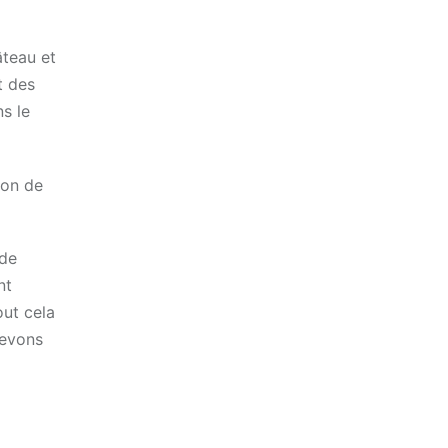
âteau et
t des
s le
ion de
 de
nt
out cela
devons