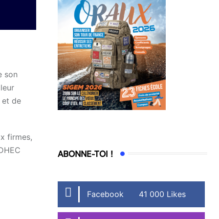
e son
leur
 et de
x firmes,
 EDHEC
ABONNE-TOI !
Facebook
41 000 Likes