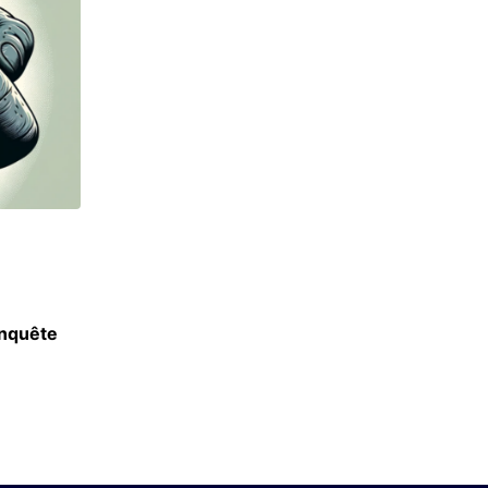
ASSOS
enquête
Le BNEM présente sa présidente et son nou
6 JUILLET 2023