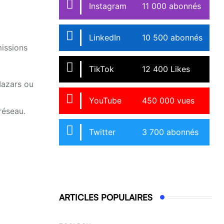
Instagram
11 000 abonnés
LinkedIn
10 500 abonnés
missions
TikTok
12 400 Likes
Mazars ou
YouTube
450 000 vues
réseau.
Twitter
3 700 abonnés
ARTICLES POPULAIRES