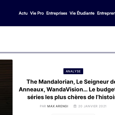
Actu
Vie Pro
Entreprises
Vie Étudiante
Entrepre
ANALYSE
The Mandalorian, Le Seigneur d
Anneaux, WandaVision… Le budge
séries les plus chères de l’histoi
PAR
MAX ARENGI
20 JANVIER 2021