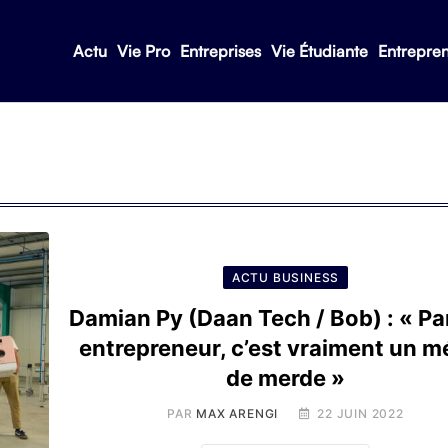
Actu
Vie Pro
Entreprises
Vie Étudiante
Entrepre
ACTU BUSINESS
Damian Py (Daan Tech / Bob) : « Par
entrepreneur, c’est vraiment un m
de merde »
PAR
MAX ARENGI
22 JUIN 2022