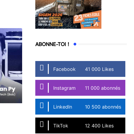
ABONNE-TOI !
Facebook
41 000 Likes
Instagram
11 000 abonnés
LinkedIn
10 500 abonnés
TikTok
12 400 Likes