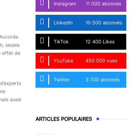
Instagram
11 000 abonnés
LinkedIn
10 500 abonnés
 Accords
TikTok
12 400 Likes
r, seules
 effet de
YouTube
450 000 vues
Twitter
3 700 abonnés
 d’experts
mme
mais aussi
ARTICLES POPULAIRES