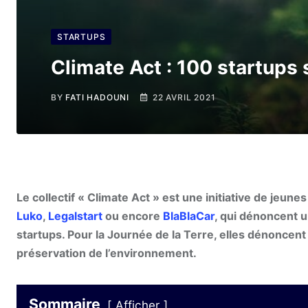
STARTUPS
Climate Act : 100 startups
BY
FATI HADOUNI
22 AVRIL 2021
Le collectif « Climate Act » est une initiative de jeun
Luko
,
Legalstart
ou encore
BlaBlaCar
, qui dénoncent 
startups. Pour la Journée de la Terre, elles dénoncent
préservation de l’environnement.
Sommaire
Afficher