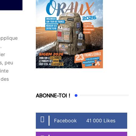
applique
.
ler
s, peu
inte
 des
ABONNE-TOI !
Facebook
41 000 Likes