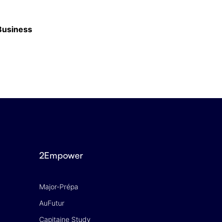
 Business
Classement des meilleurs masters en Finan
16 JUIN 2026
2Empower
Major-Prépa
AuFutur
Capitaine Study