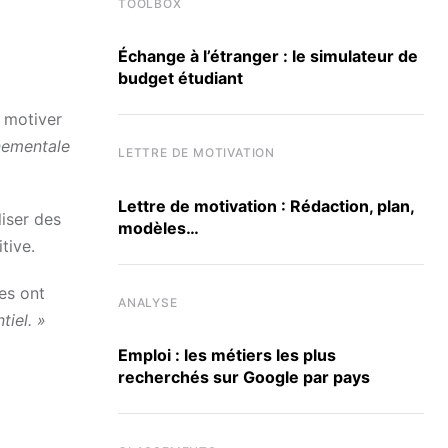
TOOLBOX
Échange à l’étranger : le simulateur de
budget étudiant
e motiver
nnementale
LETTRE DE MOTIVATION
Lettre de motivation : Rédaction, plan,
liser des
modèles…
tive.
es ont
ANALYSE
tiel. »
Emploi : les métiers les plus
recherchés sur Google par pays