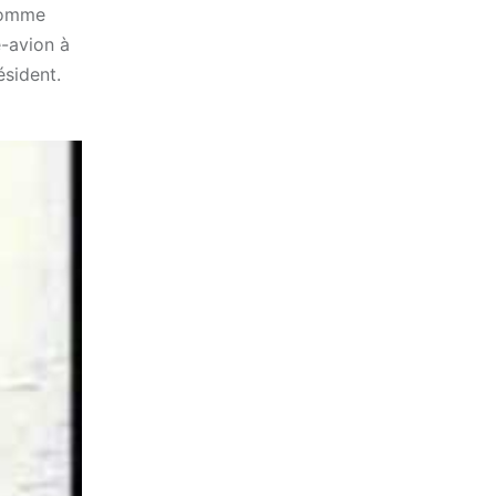
 comme
e-avion à
ésident.