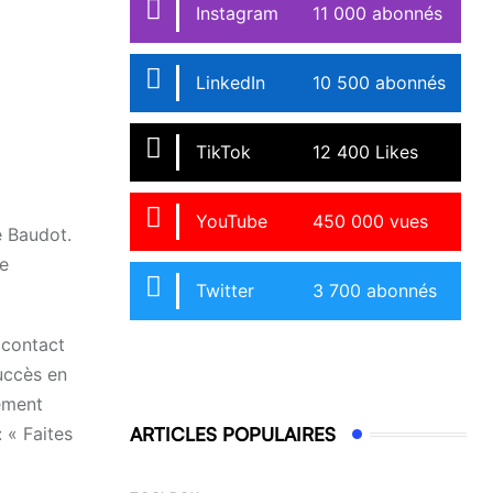
Instagram
11 000 abonnés
LinkedIn
10 500 abonnés
TikTok
12 400 Likes
YouTube
450 000 vues
e Baudot.
le
Twitter
3 700 abonnés
 contact
uccès en
lement
 « Faites
ARTICLES POPULAIRES