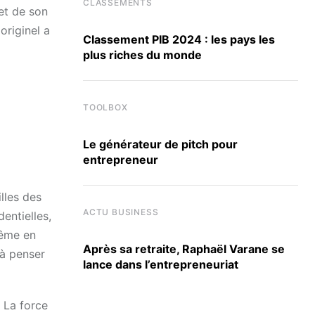
CLASSEMENTS
 et de son
originel a
Classement PIB 2024 : les pays les
plus riches du monde
TOOLBOX
Le générateur de pitch pour
entrepreneur
lles des
ACTU BUSINESS
entielles,
même en
Après sa retraite, Raphaël Varane se
 à penser
lance dans l’entrepreneuriat
 La force