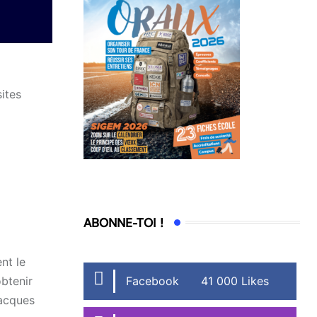
sites
ABONNE-TOI !
nt le
Facebook
41 000 Likes
obtenir
Jacques