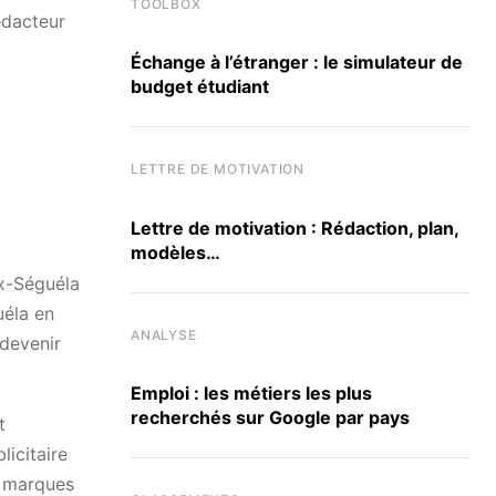
TOOLBOX
édacteur
Échange à l’étranger : le simulateur de
budget étudiant
LETTRE DE MOTIVATION
Lettre de motivation : Rédaction, plan,
modèles…
ux-Séguéla
uéla en
ANALYSE
devenir
Emploi : les métiers les plus
recherchés sur Google par pays
t
icitaire
s marques