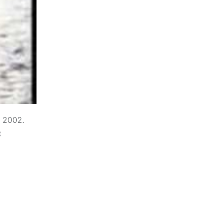
n 2002.
t