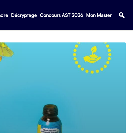
ndre
Décryptage
Concours AST 2026
Mon Master