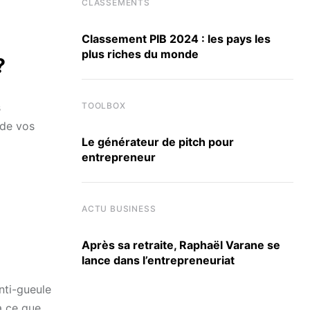
CLASSEMENTS
Classement PIB 2024 : les pays les
plus riches du monde
?
s
TOOLBOX
 de vos
Le générateur de pitch pour
entrepreneur
ACTU BUSINESS
Après sa retraite, Raphaël Varane se
lance dans l’entrepreneuriat
anti-gueule
à ce que