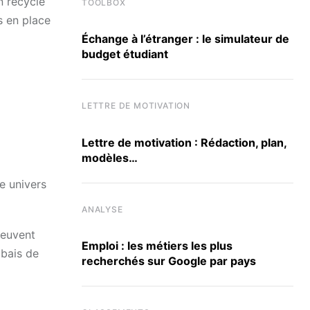
n recyclé
TOOLBOX
s en place
Échange à l’étranger : le simulateur de
budget étudiant
LETTRE DE MOTIVATION
Lettre de motivation : Rédaction, plan,
modèles…
e univers
ANALYSE
peuvent
Emploi : les métiers les plus
abais de
recherchés sur Google par pays