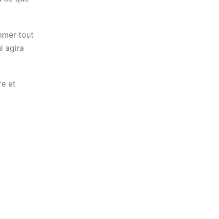
mmer tout
i agira
re et