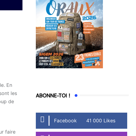
le. En
sont les
ABONNE-TOI !
coup de
Facebook
41 000 Likes
r faire