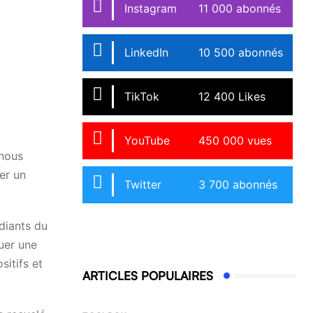
Instagram
11 000 abonnés
LinkedIn
10 500 abonnés
TikTok
12 400 Likes
YouTube
450 000 vues
 nous
er un
Twitter
3 700 abonnés
diants du
uer une
sitifs et
ARTICLES POPULAIRES