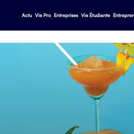
Actu
Vie Pro
Entreprises
Vie Étudiante
Entrepre