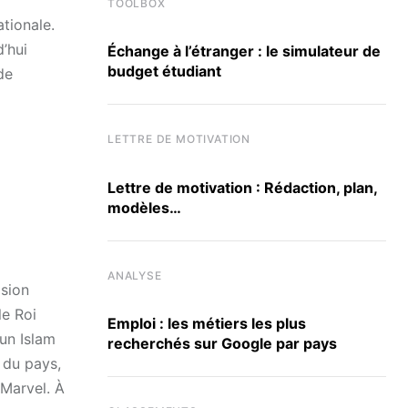
TOOLBOX
ationale.
’hui
Échange à l’étranger : le simulateur de
budget étudiant
de
LETTRE DE MOTIVATION
Lettre de motivation : Rédaction, plan,
modèles…
ANALYSE
ision
le Roi
Emploi : les métiers les plus
 un Islam
recherchés sur Google par pays
 du pays,
 Marvel. À