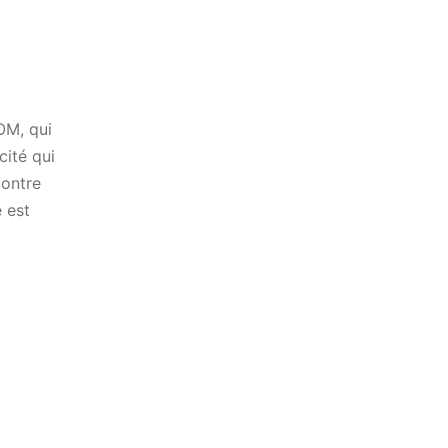
OM, qui
cité qui
contre
 est