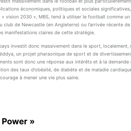
estit massivement dans le football et plus particulièrement
ications économiques, politiques et sociales significatives,
n « vision 2030 », MBS, tend à utiliser le football comme u
u club de Newcastle (en Angleterre) ou l’arrivée récente de
anifestations claires de cette stratégie.
 pays investit donc massivement dans le sport, localement,
Qiddya, un projet pharaonique de sport et de divertissement
ments sont donc une réponse aux intérêts et à la demande 
tion des taux d’obésité, de diabète et de maladie cardiaqu
courage à mener une vie plus saine.
t Power »