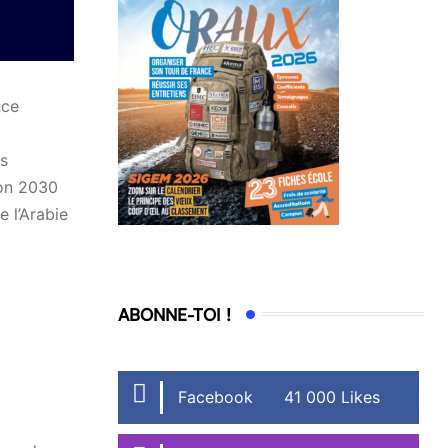
nce
es
ion 2030
e l’Arabie
ABONNE-TOI !
Facebook
41 000 Likes