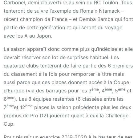
Carbonel, demi d’ouverture au sein du RC Toulon. Tous
tenteront de suivre l’exemple de Romain Ntamack –
récent champion de France – et Demba Bamba qui font
partie de cette génération et qui seront du voyage
avec les A au Japon.
La saison apparaît donc comme plus qu’indécise et elle
devrait réserver son lot de surprises habituel. Les
quatorze clubs tenteront de faire partie des 6 premiers
du classement à la fois pour remporter le titre mais
aussi parce que ces places donnent accès à la Coupe
ème
ème
ème
d’Europe (via des barrages pour les 3
, 4
, 5
et
ème
6
). Les 8 équipes restantes (6 classées entre les
ème
ème
7
et 12
places la saison précédente plus les deux
promus de Pro D2) joueront quant à eux la Challenge
Cup.
Pour réussir un exercice 2019-2020 à la hauteur de ses