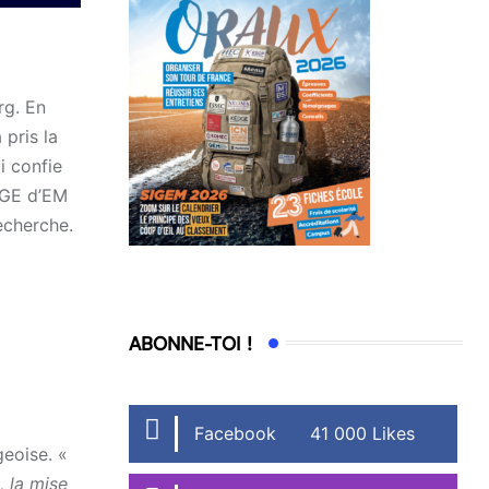
rg. En
 pris la
i confie
PGE d’EM
echerche.
ABONNE-TOI !
Facebook
41 000 Likes
geoise. «
, la mise