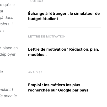
TOOLBOX
 qu’elle
ut
Échange à l’étranger : le simulateur de
éjà dans
budget étudiant
jets. Il
!
»
LETTRE DE MOTIVATION
n place en
Lettre de motivation : Rédaction, plan,
 déployer
modèles…
le
ANALYSE
Emploi : les métiers les plus
mulant !
recherchés sur Google par pays
ie avec le