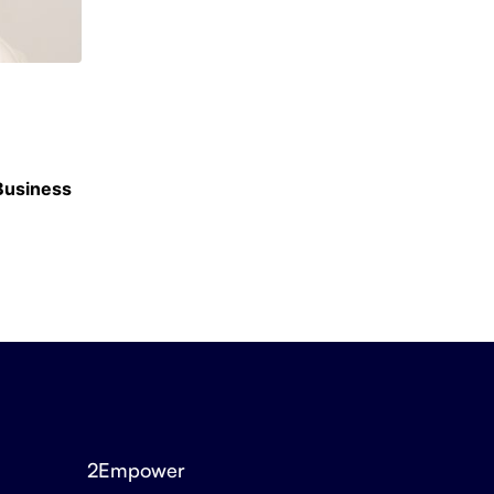
ACTU ÉCOLES
 Business
Berkeley, Harvard, UCLA : SKEMA signe 30 
accords internationaux
3 JUILLET 2026
2Empower