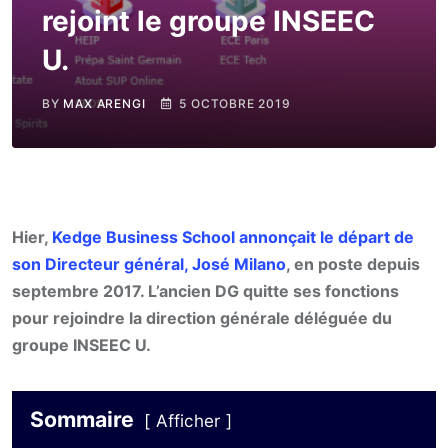
rejoint le groupe INSEEC
U.
BY
MAX ARENGI
5 OCTOBRE 2019
Hier,
Kedge Business School annonçait le départ de
son Directeur général, José Milano
, en poste depuis
septembre 2017. L’ancien DG quitte ses fonctions
pour rejoindre la direction générale déléguée du
groupe INSEEC U.
Sommaire
Afficher