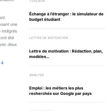
TOOLBOX
Échange à l’étranger : le simulateur de
ent
budget étudiant
osant une
 intégrés
ont été
LETTRE DE MOTIVATION
avec deux
Lettre de motivation : Rédaction, plan,
modèles…
 4
ANALYSE
Emploi : les métiers les plus
recherchés sur Google par pays