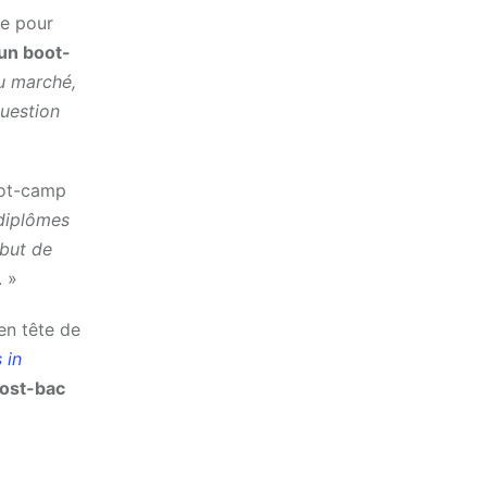
le pour
un boot-
u marché,
question
oot-camp
diplômes
ébut de
. »
en tête de
 in
post-bac