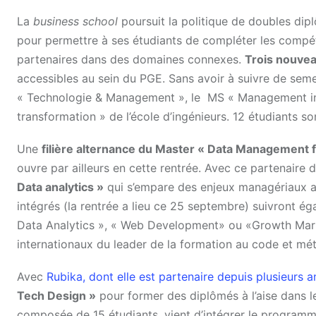
La
business school
poursuit la politique de doubles di
pour permettre à ses étudiants de compléter les comp
partenaires dans des domaines connexes.
Trois nouve
accessibles au sein du PGE. Sans avoir à suivre de se
« Technologie & Management », le MS « Management indu
transformation » de l’école d’ingénieurs. 12 étudiants s
Une
filière alternance du Master « Data Management 
ouvre par ailleurs en cette rentrée. Avec ce partenaire
Data analytics »
qui s’empare des enjeux managériaux as
intégrés (la rentrée a lieu ce 25 septembre) suivront ég
Data Analytics », « Web Development» ou «Growth Market
internationaux du leader de la formation au code et mét
Avec
Rubika, dont elle est partenaire depuis plusieurs 
Tech Design »
pour former des diplômés à l’aise dans 
composée de 15 étudiants, vient d’intégrer le programme