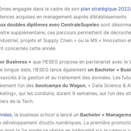
plômes engagée dans le cadre de son
plan stratégique 2022
étences acquises en management auprès d’établissements
aux doubles diplômes avec CentraleSupelec
sont désorma
mestre supplémentaire, ces parcours permettent de décroch
striel, projets et Supply Chain » ou le MS « Innovation e
ont concernés cette année.
for Business »
que l’IESEG propose en partenariat avec le
 de longue date, l’IESEG lance également
un Bachelor « Busi
sociés à la gestion et au traitement des données. Les futu
alement l’un des
bootcamps
du Wagon
, « Data Science & AI
ing», qui les conduira, durant 9 semaines, sur l’un des si
iers de la Tech.
années
, la
business school
a lancé un
Bachelor « Manageme
le développement d’outils numériques. La première promoti
 dont la 2e année se réalise en intégralité sur le campus 