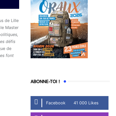
s de Lille
cle Master
olitiques,
es défis
que de
es font
ABONNE-TOI !
Facebook
41 000 Likes