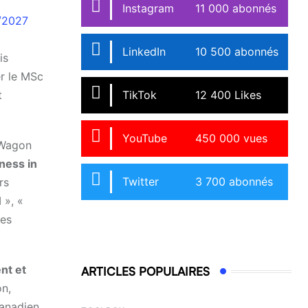
Instagram
11 000 abonnés
/2027
LinkedIn
10 500 abonnés
is
er le MSc
TikTok
12 400 Likes
t
YouTube
450 000 vues
 Wagon
ness in
Twitter
3 700 abonnés
rs
 », «
tes
nt et
ARTICLES POPULAIRES
on,
canadien