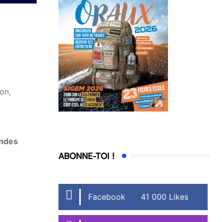
lon,
ndes
ABONNE-TOI !
Facebook
41 000 Likes