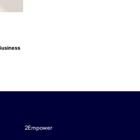
ACTU ÉCOLES
 Business
Berkeley, Harvard, UCLA : SKEMA signe 30 
accords internationaux
3 JUILLET 2026
2Empower