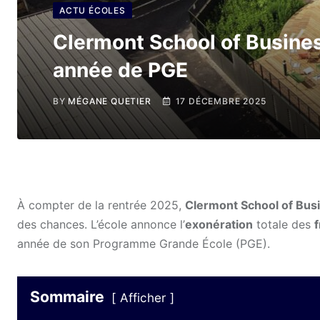
ACTU ÉCOLES
Clermont School of Busines
année de PGE
BY
MÉGANE QUETIER
17 DÉCEMBRE 2025
À compter de la rentrée 2025,
Clermont School of Bus
des chances. L’école annonce l’
exonération
totale des
f
année de son Programme Grande École (PGE).
Sommaire
Afficher