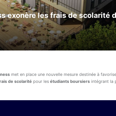
s exonère les frais de scolarité 
iness
met en place une nouvelle mesure destinée à favoriser
rais de scolarité
pour les
étudiants boursiers
intégrant la 