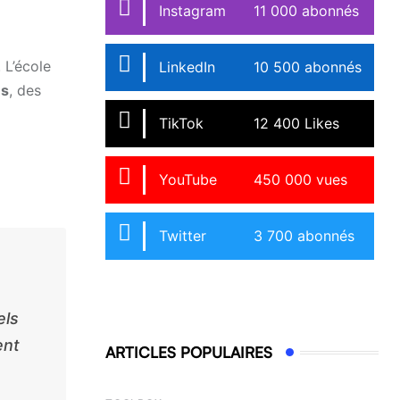
Instagram
11 000 abonnés
. L’école
LinkedIn
10 500 abonnés
es
, des
TikTok
12 400 Likes
YouTube
450 000 vues
Twitter
3 700 abonnés
els
ent
ARTICLES POPULAIRES