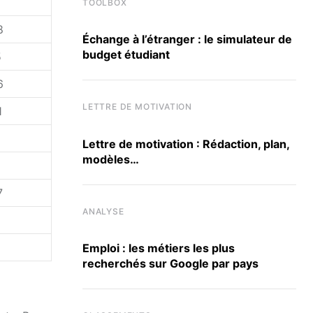
TOOLBOX
8
Échange à l’étranger : le simulateur de
budget étudiant
5
6
LETTRE DE MOTIVATION
1
Lettre de motivation : Rédaction, plan,
modèles…
7
ANALYSE
Emploi : les métiers les plus
recherchés sur Google par pays