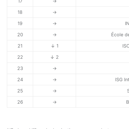
17
→
18
→
19
→
I
20
→
École d
21
↓ 1
IS
22
↓ 2
23
→
24
→
ISG In
25
→
26
→
B