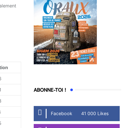
galement
tion
6
1
ABONNE-TOI !
8
4
Facebook
41 000 Likes
5