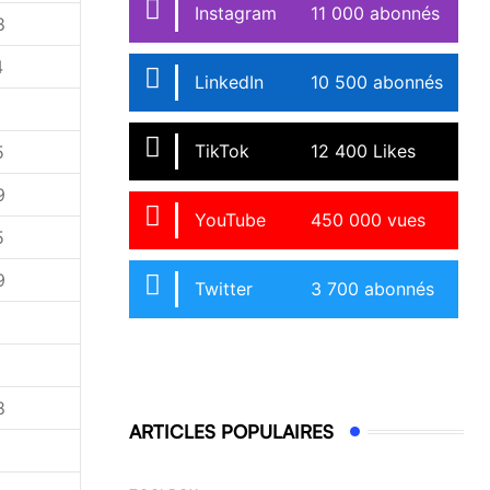
Instagram
11 000 abonnés
8
4
LinkedIn
10 500 abonnés
TikTok
12 400 Likes
5
9
YouTube
450 000 vues
5
9
Twitter
3 700 abonnés
8
ARTICLES POPULAIRES