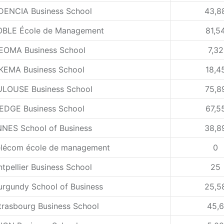
ENCIA Business School
43,8
BLE École de Management
81,5
EOMA Business School
7,32
KEMA Business School
18,4
LOUSE Business School
75,8
EDGE Business School
67,5
NES School of Business
38,8
élécom école de management
0
tpellier Business School
25
rgundy School of Business
25,5
rasbourg Business School
45,6