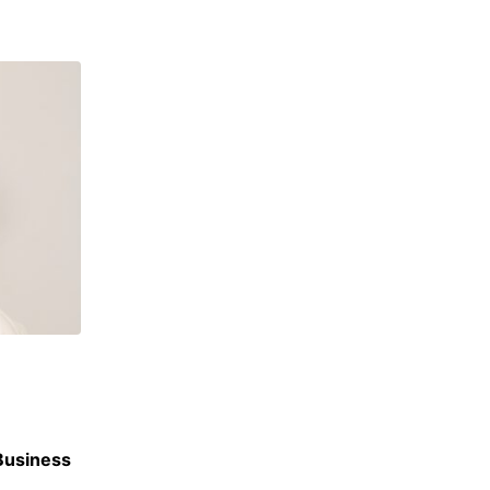
ACTU ÉCOLES
 Business
Berkeley, Harvard, UCLA : SKEMA signe 30 
accords internationaux