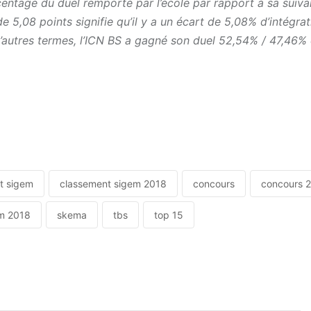
entage du duel remporté par l’école par rapport à sa suiva
 5,08 points signifie qu’il y a un écart de 5,08% d’intégrat
d’autres termes, l’ICN BS a gagné son duel 52,54% / 47,46%
t sigem
classement sigem 2018
concours
concours 
m 2018
skema
tbs
top 15