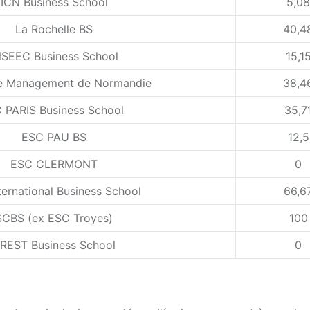
ICN Business School
5,08
La Rochelle BS
40,4
NSEEC Business School
15,1
e Management de Normandie
38,4
C PARIS Business School
35,7
ESC PAU BS
12,5
ESC CLERMONT
0
ternational Business School
66,6
SCBS (ex ESC Troyes)
100
REST Business School
0