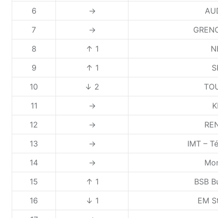
6
→
AUD
7
→
GRENO
8
↑ 1
N
9
↑ 1
S
10
↓ 2
TOU
11
→
K
12
→
REN
13
→
IMT – T
14
→
Mon
15
↑ 1
BSB Bu
16
↓ 1
EM St