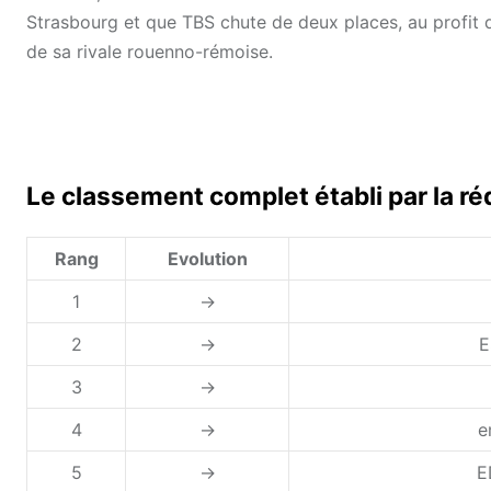
Strasbourg et que TBS chute de deux places, au profi
de sa rivale rouenno-rémoise.
Le classement complet établi par la ré
Rang
Evolution
1
→
2
→
E
3
→
4
→
e
5
→
E