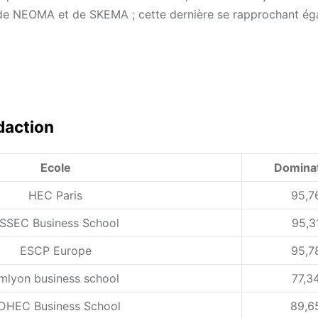
t de NEOMA et de SKEMA ; cette dernière se rapprochant é
daction
Ecole
Domina
HEC Paris
95,7
SSEC Business School
95,3
ESCP Europe
95,7
mlyon business school
77,3
DHEC Business School
89,6