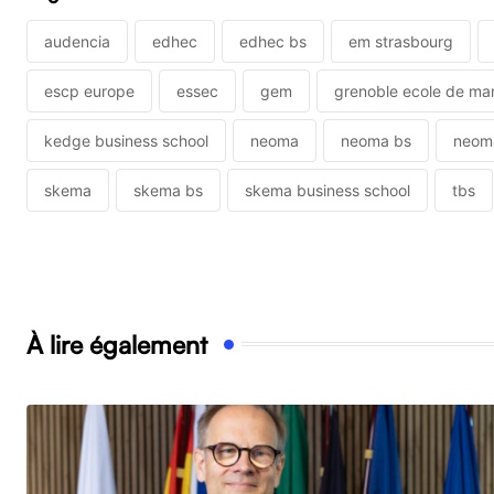
audencia
edhec
edhec bs
em strasbourg
escp europe
essec
gem
grenoble ecole de m
kedge business school
neoma
neoma bs
neoma
skema
skema bs
skema business school
tbs
À lire également