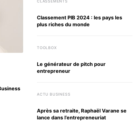
CLASSEMENTS
Classement PIB 2024 : les pays les
plus riches du monde
TOOLBOX
Le générateur de pitch pour
CLASSEMENTS
entrepreneur
 Business
Classement des meilleurs masters en Finan
ACTU BUSINESS
16 JUIN 2026
Après sa retraite, Raphaël Varane se
lance dans l’entrepreneuriat