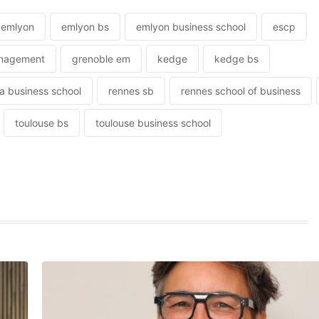
emlyon
emlyon bs
emlyon business school
escp
anagement
grenoble em
kedge
kedge bs
 business school
rennes sb
rennes school of business
toulouse bs
toulouse business school